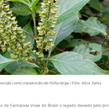
cida como manjericão-de-folha-larga | Foto: Alice Sales
o de Farmácias Vivas do Brasil o legado deixado pelo prof