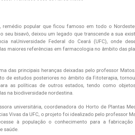
s”, remédio popular que ficou famoso em todo o Nordeste
 seu bisavô, deixou um legado que transcende a sua exis
ência naUniversidade Federal do Ceará (UFC), onde des
 das maiores referências em farmacologia no âmbito das pla
ma das principais heranças deixadas pelo professor Matos.
o de estudos posteriores no âmbito da Fitoterapia, tornou
ra as políticas de outros estados, tendo como objeto
as na biodiversidade nordestina.
ora universitária, coordenadora do Horto de Plantas Med
s Vivas da UFC, o projeto foi idealizado pelo professor Ma
ecesse à população o conhecimento para a fabricação d
de saúde.