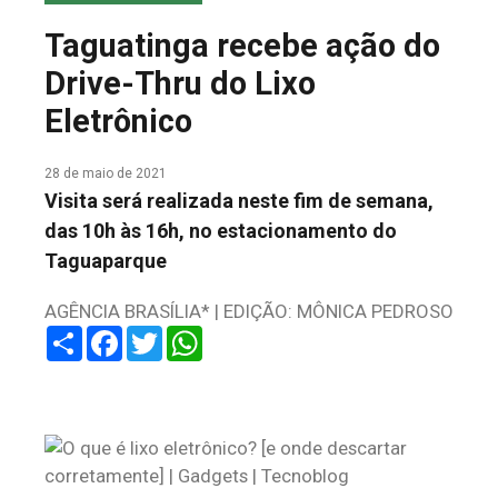
COLUNA DO MEIO
Taguatinga recebe ação do
FALE CONOSCO
Drive-Thru do Lixo
Eletrônico
28 de maio de 2021
Visita será realizada neste fim de semana,
das 10h às 16h, no estacionamento do
Taguaparque
AGÊNCIA BRASÍLIA* | EDIÇÃO: MÔNICA PEDROSO
Share
Facebook
Twitter
WhatsApp