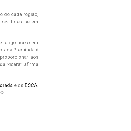
é de cada região,
ores lotes serem
de longo prazo em
lorada Premiada é
 proporcionar aos
a xícara” afirma
lorada
e da
BSCA
.
83.