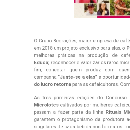
O Grupo 3corações, maior empresa de cafés d
em 2018 um projeto exclusivo para elas, o
P
melhores práticas na produção de caf
Educa;
reconhecer e valorizar os raros micr
fim, conectar quem produz com que
campanha
“Junte-se a elas”
a oportunidade
do lucro retorna
para as cafeicultoras. Com
As três primeiras edições do Concurs
Microlotes
cultivados por mulheres cafeicu
passam a fazer parte da linha
Rituais Mi
garantem o protagonismo da produtora ao c
singulares de cada bebida nos formatos To