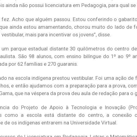
s ainda não possui licenciatura em Pedagogia, para qual se
á e fez. Acho que alguém passou. Estou conferindo o gabari
que ainda estou amamentando, chorou muito do lado de fo
vestibular, mais para incentivar os jovens”, disse.
m um parque estadual distante 30 quilômetros do centro d
 paulista. São 98 alunos, com ensino bilíngue do 1º ao 9º
da por 62 famílias e 270 guaranis.
ado na escola indígena prestou vestibular. Foi uma ação de 
velhos, e então ajudamos com a preparação para a prova, co
 Gama, que na véspera da prova deu aula de redação para o 
cia do Projeto de Apoio à Tecnologia e Inovação (Proa
ois como a escola está distante do centro, a conexão 
 de os indígenas entrarem na Universidade Virtual.
 cursos de Licenciatura em Pedagogia, Letras e Matemática