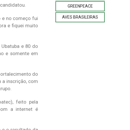
 candidatou.
GREENPEACE
AVES BRASILEIRAS
to e no começo fui
ra e fiquei muito
e Ubatuba e 80 do
 ano e somente em
fortalecimento do
m a inscrição, com
grupo.
tec), feito pela
com a internet é
 e o resultado da