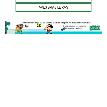
AVES BRASILEIRAS
© 2026
Folha do Meio Ambiente
é uma publicação da Folha do Meio
Ambiente Cultura Viva Editora Ltda
SRTV Sul, Quadra 701 Conjunto D, Bloco A, Sala 717 - CEP 70.340-000 -