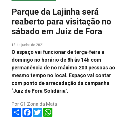
COLUNA DO MEIO
Parque da Lajinha será
FALE CONOSCO
reaberto para visitação no
sábado em Juiz de Fora
18 de junho de 2021
O espaço vai funcionar de terça-feira a
domingo no horário de 8h às 14h com
permanência de no máximo 200 pessoas ao
mesmo tempo no local. Espaço vai contar
com ponto de arrecadação da campanha
‘Juiz de Fora Solidária’.
Por G1 Zona da Mata
Share
Facebook
Twitter
WhatsApp