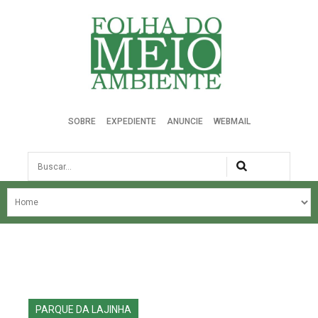
Folha do Meio Ambiente
SOBRE
EXPEDIENTE
ANUNCIE
WEBMAIL
Busca
NOSSA HISTÓRIA
ÚLTIMAS NOTÍCIAS
EDIÇÃO DO MÊS
EDIÇÕES ANTERIORES
PARQUE DA LAJINHA