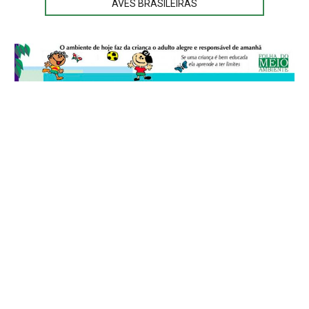
AVES BRASILEIRAS
© 2026
Folha do Meio Ambiente
é uma publicação da Folha do Meio
Ambiente Cultura Viva Editora Ltda
SRTV Sul, Quadra 701 Conjunto D, Bloco A, Sala 717 - CEP 70.340-000 -
Asa Sul - Brasília/DF - Brasil.