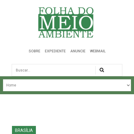
Folha do Meio Ambiente
SOBRE
EXPEDIENTE
ANUNCIE
WEBMAIL
Busca
NOSSA HISTÓRIA
ÚLTIMAS NOTÍCIAS
EDIÇÃO DO MÊS
EDIÇÕES ANTERIORES
BRASÍLIA