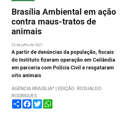
COLUNA DO MEIO
Brasília Ambiental em ação
FALE CONOSCO
contra maus-tratos de
animais
23 de julho de 2021
A partir de denúncias da população, fiscais
do Instituto fizeram operação em Ceilândia
em parceria com Polícia Civil e resgataram
oito animais
AGÊNCIA BRASÍLIA* | EDIÇÃO: ROSUALDO
RODRIGUES
Share
Facebook
Twitter
WhatsApp