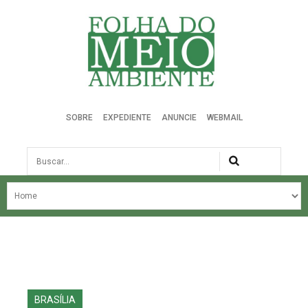
Folha do Meio Ambiente
SOBRE
EXPEDIENTE
ANUNCIE
WEBMAIL
Busca
NOSSA HISTÓRIA
ÚLTIMAS NOTÍCIAS
EDIÇÃO DO MÊS
EDIÇÕES ANTERIORES
BRASÍLIA