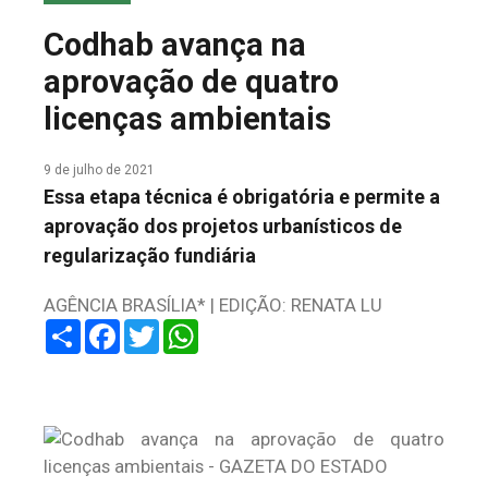
COLUNA DO MEIO
Codhab avança na
FALE CONOSCO
aprovação de quatro
licenças ambientais
9 de julho de 2021
Essa etapa técnica é obrigatória e permite a
aprovação dos projetos urbanísticos de
regularização fundiária
AGÊNCIA BRASÍLIA* | EDIÇÃO: RENATA LU
Share
Facebook
Twitter
WhatsApp