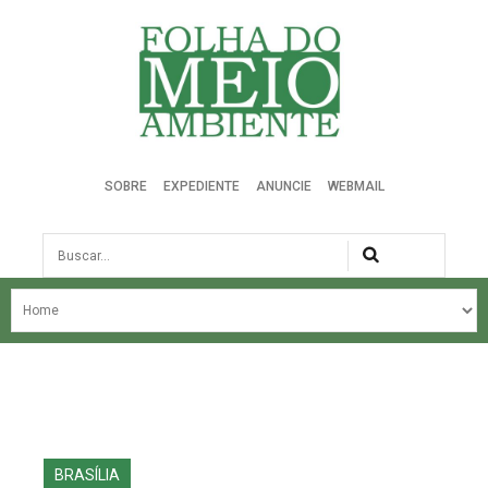
Folha do Meio Ambiente
SOBRE
EXPEDIENTE
ANUNCIE
WEBMAIL
Busca
NOSSA HISTÓRIA
ÚLTIMAS NOTÍCIAS
EDIÇÃO DO MÊS
EDIÇÕES ANTERIORES
BRASÍLIA