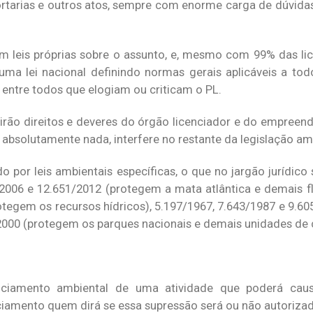
rtarias e outros atos, sempre com enorme carga de dúvidas
m leis próprias sobre o assunto, e, mesmo com 99% das li
 uma lei nacional definindo normas gerais aplicáveis a to
entre todos que elogiam ou criticam o PL.
irão direitos e deveres do órgão licenciador e do empreen
absolutamente nada, interfere no restante da legislação am
do por leis ambientais específicas, o que no jargão jurídi
8/2006 e 12.651/2012 (protegem a mata atlântica e demais f
otegem os recursos hídricos), 5.197/1967, 7.643/1987 e 9.6
/2000 (protegem os parques nacionais e demais unidades de
enciamento ambiental de uma atividade que poderá cau
nciamento quem dirá se essa supressão será ou não autorizad