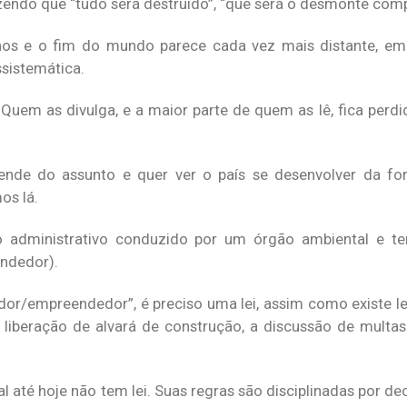
izendo que “tudo será destruído”, “que será o desmonte com
os e o fim do mundo parece cada vez mais distante, emb
ssistemática.
uem as divulga, e a maior parte de quem as lê, fica perd
ende do assunto e quer ver o país se desenvolver da fo
os lá.
o administrativo conduzido por um órgão ambiental e 
endedor).
ador/empreendedor”, é preciso uma lei, assim como existe le
liberação de alvará de construção, a discussão de multas 
 até hoje não tem lei. Suas regras são disciplinadas por de