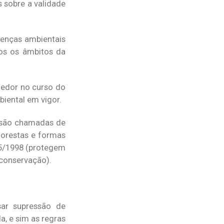
 sobre a validade
cenças ambientais
dos os âmbitos da
dedor no curso do
biental em vigor.
co são chamadas de
lorestas e formas
05/1998 (protegem
 conservação).
sar supressão de
a, e sim as regras