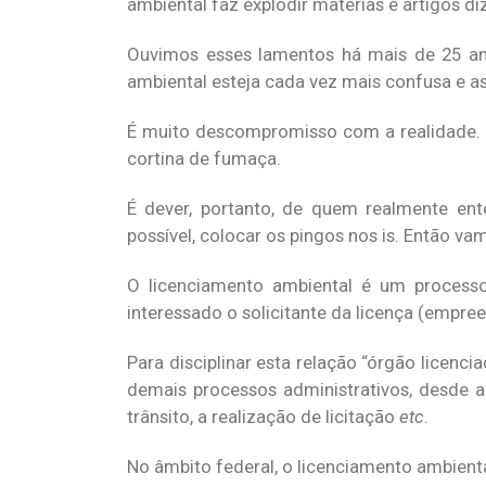
ambiental faz explodir matérias e artigos d
Ouvimos esses lamentos há mais de 25 an
ambiental esteja cada vez mais confusa e a
É muito descompromisso com a realidade. Q
cortina de fumaça.
É dever, portanto, de quem realmente ent
possível, colocar os pingos nos is. Então vam
O licenciamento ambiental é um process
interessado o solicitante da licença (empre
Para disciplinar esta relação “órgão licenci
demais processos administrativos, desde a 
trânsito, a realização de licitação
etc
.
No âmbito federal, o licenciamento ambiental