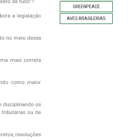
pleto de tudo”?
GREENPEACE
ora a legislação
AVES BRASILEIRAS
ido no meio dessa
rma mais correta
tendo como maior
i disciplinando os
tributárias ou de
cretos, resoluções