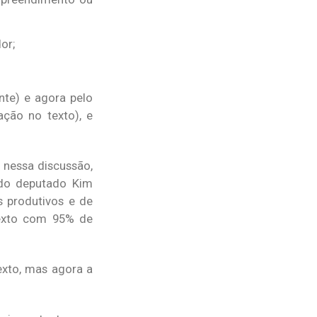
or;
nte) e agora pelo
ação no texto), e
m nessa discussão,
 do deputado Kim
s produtivos e de
texto com 95% de
exto, mas agora a