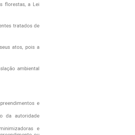
 florestas, a Lei
entes tratados de
eus atos, pois a
islação ambiental
mpreendimentos e
o da autoridade
 minimizadoras e
mpreendimento ou