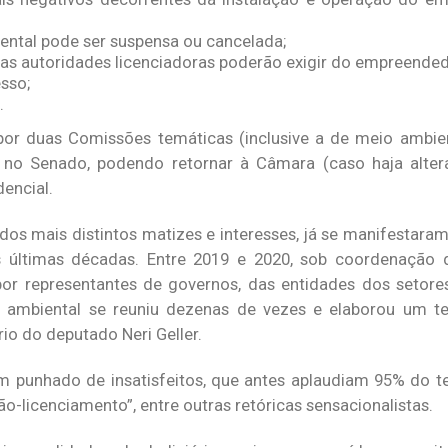
ental pode ser suspensa ou cancelada;
 as autoridades licenciadoras poderão exigir do empreended
esso;
.
por duas Comissões temáticas (inclusive a de meio ambie
o no Senado, podendo retornar à Câmara (caso haja alter
dencial.
 dos mais distintos matizes e interesses, já se manifestara
 últimas décadas. Entre 2019 e 2020, sob coordenação
or representantes de governos, das entidades dos setore
a ambiental se reuniu dezenas de vezes e elaborou um 
rio do deputado Neri Geller.
um punhado de insatisfeitos, que antes aplaudiam 95% do t
o-licenciamento”, entre outras retóricas sensacionalistas.