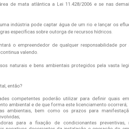
 área de mata atlântica a Lei 11.428/2006 e se nas demais
uma indústria pode captar água de um rio e lançar os eflu
gras específicas sobre outorga de recursos hídricos.
ntará o empreendedor de qualquer responsabilidade por s
 continua valendo.
os naturais e bens ambientais protegidos pela vasta leg
al, então?
dades competentes poderão utilizar para definir quais e
ento ambiental e de que forma este licenciamento ocorrerá;
nças ambientais, bem como os prazos para manifestaçã
nvolvidas;
iadoras para a fixação de condicionantes preventivas,
is negativos decorrentes da instalação e operação do e