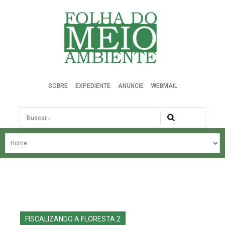
Folha do Meio Ambiente
SOBRE
EXPEDIENTE
ANUNCIE
WEBMAIL
Busca
NOSSA HISTÓRIA
ÚLTIMAS NOTÍCIAS
EDIÇÃO DO MÊS
EDIÇÕES ANTERIORES
FISCALIZANDO A FLORESTA 2