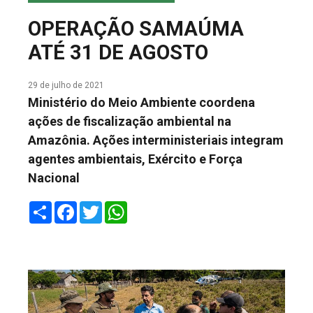
COLUNA DO MEIO
OPERAÇÃO SAMAÚMA
FALE CONOSCO
ATÉ 31 DE AGOSTO
29 de julho de 2021
Ministério do Meio Ambiente coordena
ações de fiscalização ambiental na
Amazônia. Ações interministeriais integram
agentes ambientais, Exército e Força
Nacional
Share
Facebook
Twitter
WhatsApp