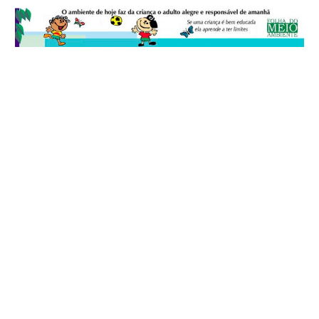
© 2026
Folha do Meio Ambiente
é uma publicação da Folha do Meio
Ambiente Cultura Viva Editora Ltda
SRTV Sul, Quadra 701 Conjunto D, Bloco A, Sala 717 - CEP 70.340-000 -
Asa Sul - Brasília/DF - Brasil.
EXPEDIENTE
ANUNCIE
WEBMAIL
FACEBOOK