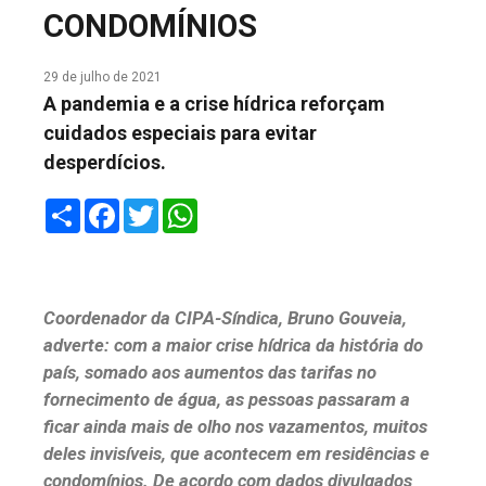
CONDOMÍNIOS
COLUNA DO MEIO
FALE CONOSCO
29 de julho de 2021
A pandemia e a crise hídrica reforçam
cuidados especiais para evitar
desperdícios.
Share
Facebook
Twitter
WhatsApp
Coordenador da CIPA-Síndica, Bruno Gouveia,
adverte: com a maior crise hídrica da história do
país, somado aos aumentos das tarifas no
fornecimento de água, as pessoas passaram a
ficar ainda mais de olho nos vazamentos, muitos
deles invisíveis, que acontecem em residências e
condomínios. De acordo com dados divulgados