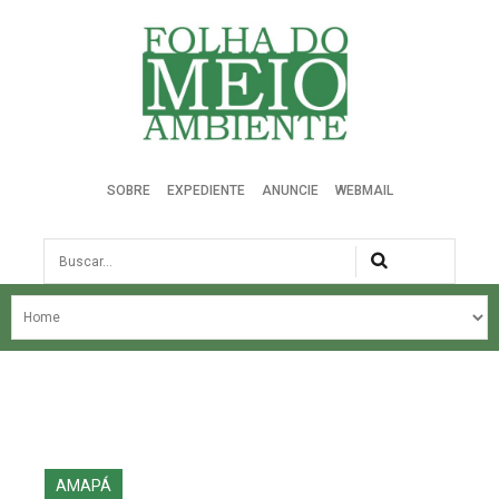
Folha do Meio Ambiente
SOBRE
EXPEDIENTE
ANUNCIE
WEBMAIL
Busca
NOSSA HISTÓRIA
ÚLTIMAS NOTÍCIAS
EDIÇÃO DO MÊS
EDIÇÕES ANTERIORES
AMAPÁ