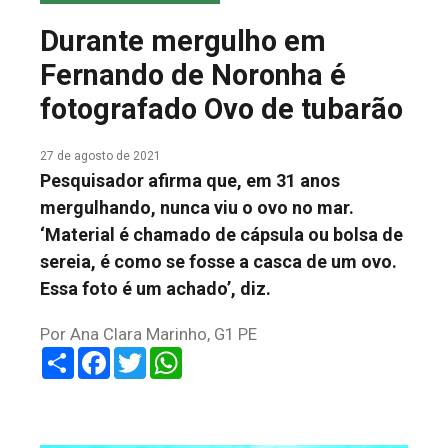
COLUNA DO MEIO
Durante mergulho em
FALE CONOSCO
Fernando de Noronha é
fotografado Ovo de tubarão
27 de agosto de 2021
Pesquisador afirma que, em 31 anos
mergulhando, nunca viu o ovo no mar.
‘Material é chamado de cápsula ou bolsa de
sereia, é como se fosse a casca de um ovo.
Essa foto é um achado’, diz.
Por Ana Clara Marinho, G1 PE
Share
Facebook
Twitter
WhatsApp