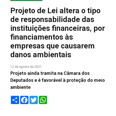
COLUNA DO MEIO
Projeto de Lei altera o tipo
FALE CONOSCO
de responsabilidade das
instituições financeiras, por
financiamentos às
empresas que causarem
danos ambientais
12 de agosto de 2021
Projeto ainda tramita na Câmara dos
Deputados e é favorável à proteção do meio
ambiente
Share
Facebook
Twitter
WhatsApp