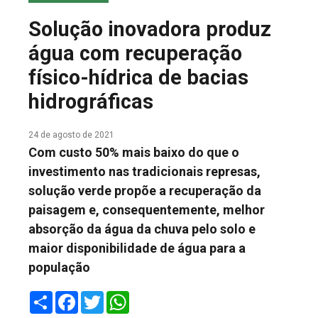
COLUNA DO MEIO
Solução inovadora produz
FALE CONOSCO
água com recuperação
físico-hídrica de bacias
hidrográficas
24 de agosto de 2021
Com custo 50% mais baixo do que o
investimento nas tradicionais represas,
solução verde propõe a recuperação da
paisagem e, consequentemente, melhor
absorção da água da chuva pelo solo e
maior disponibilidade de água para a
população
Share
Facebook
Twitter
WhatsApp