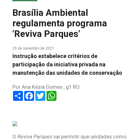
COLUNA DO MEIO
Brasília Ambiental
FALE CONOSCO
regulamenta programa
‘Reviva Parques’
29 de setembro de 2021
Instrução estabelece critérios de
participação da iniciativa privada na
manutenção das unidades de conservação
Por Ana Kézia Gomes , g1 RO
Share
Facebook
Twitter
WhatsApp
O
Reviva Parques
vai permitir que unidades como