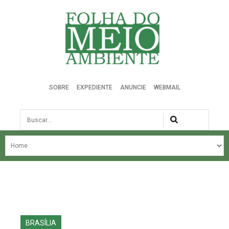
Folha do Meio Ambiente
SOBRE
EXPEDIENTE
ANUNCIE
WEBMAIL
Busca
NOSSA HISTÓRIA
ÚLTIMAS NOTÍCIAS
EDIÇÃO DO MÊS
EDIÇÕES ANTERIORES
BRASÍLIA