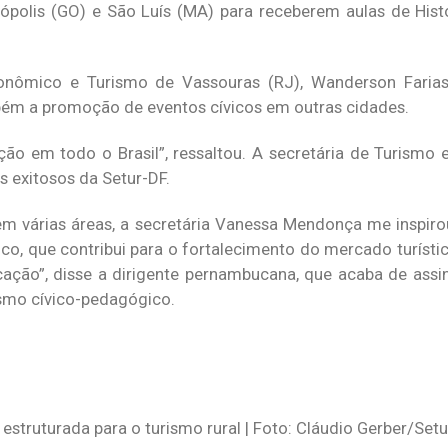
enópolis (GO) e São Luís (MA) para receberem aulas de Histó
conômico e Turismo de Vassouras (RJ), Wanderson Faria
bém a promoção de eventos cívicos em outras cidades.
ção em todo o Brasil”, ressaltou. A secretária de Turismo 
s exitosos da Setur-DF.
m várias áreas, a secretária Vanessa Mendonça me inspirou
ívico, que contribui para o fortalecimento do mercado turís
ucação”, disse a dirigente pernambucana, que acaba de ass
ismo cívico-pedagógico.
 estruturada para o turismo rural | Foto: Cláudio Gerber/Set