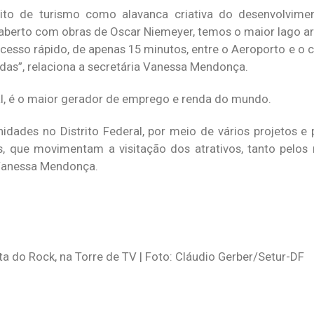
eito de turismo como alavanca criativa do desenvolvim
aberto com obras de Oscar Niemeyer, temos o maior lago art
 acesso rápido, de apenas 15 minutos, entre o Aeroporto e o 
as”, relaciona a secretária Vanessa Mendonça.
rial, é o maior gerador de emprego e renda do mundo.
idades no Distrito Federal, por meio de vários projetos 
as, que movimentam a visitação dos atrativos, tanto pel
a Vanessa Mendonça.
ta do Rock, na Torre de TV | Foto: Cláudio Gerber/Setur-DF