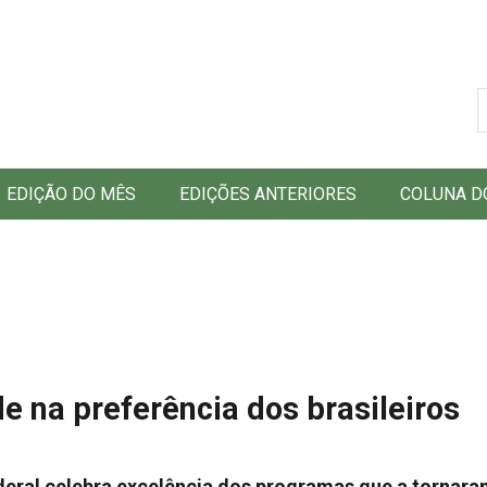
B
EDIÇÃO DO MÊS
EDIÇÕES ANTERIORES
COLUNA D
ade na preferência dos brasileiros
ederal celebra excelência dos programas que a tornara