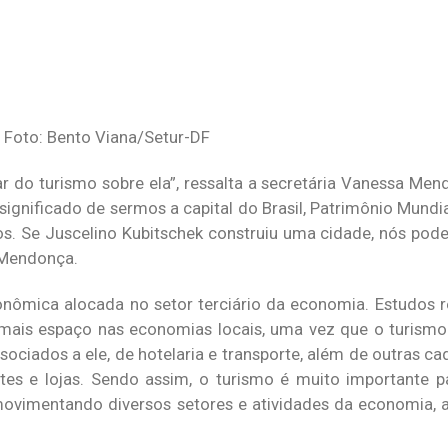
| Foto: Bento Viana/Setur-DF
 do turismo sobre ela”, ressalta a secretária Vanessa Men
ignificado de sermos a capital do Brasil, Patrimônio Mundia
ros. Se Juscelino Kubitschek construiu uma cidade, nós pod
a Mendonça.
onômica alocada no setor terciário da economia. Estudos
ais espaço nas economias locais, uma vez que o turismo 
ociados a ele, de hotelaria e transporte, além de outras ca
ntes e lojas. Sendo assim, o turismo é muito importante 
movimentando diversos setores e atividades da economia, a