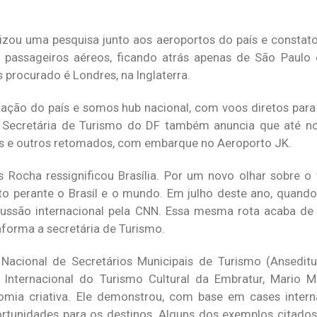
izou uma pesquisa junto aos aeroportos do país e constatou
por passageiros aéreos, ficando atrás apenas de São Paulo 
 procurado é Londres, na Inglaterra.
ão do país e somos hub nacional, com voos diretos para 
A Secretária de Turismo do DF também anuncia que até n
os e outros retomados, com embarque no Aeroporto JK.
 Rocha ressignificou Brasília. Por um novo olhar sobre o
ito perante o Brasil e o mundo. Em julho deste ano, quan
ussão internacional pela CNN. Essa mesma rota acaba de 
nforma a secretária de Turismo.
cional de Secretários Municipais de Turismo (Anseditur
ternacional do Turismo Cultural da Embratur, Mario Mor
nomia criativa. Ele demonstrou, com base em cases inter
rtunidades para os destinos. Alguns dos exemplos citados 