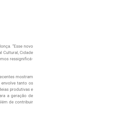
donça. “Esse novo
l Cultural, Cidade
emos ressignificá-
 recentes mostram
envolve tanto os
deias produtivas e
para a geração de
lém de contribuir