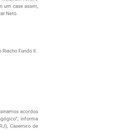
tem um case assim,
lar Neto.
 Riacho Fundo II.
assinamos acordos
gógico”, informa
RJ), Casemiro de