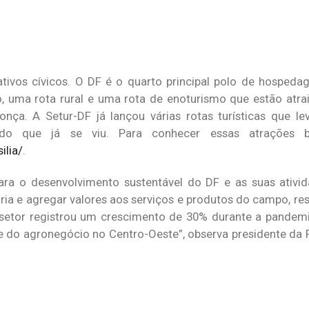
rativos cívicos. O DF é o quarto principal polo de hospedag
, uma rota rural e uma rota de enoturismo que estão atrai
ça. A Setur-DF já lançou várias rotas turísticas que le
do que já se viu. Para conhecer essas atrações b
ilia/
.
para o desenvolvimento sustentável do DF e as suas ativ
a e agregar valores aos serviços e produtos do campo, res
 O setor registrou um crescimento de 30% durante a pandem
 do agronegócio no Centro-Oeste”, observa presidente da R