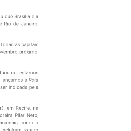
 que Brasília é a
e Rio de Janeiro,
todas as capitais
ovembro próximo,
 turismo, estamos
do lançamos a
Rota
ser indicada pela
), em Recife, na
eira Pilar Neto,
nacionais, como o
incluíram roteiro