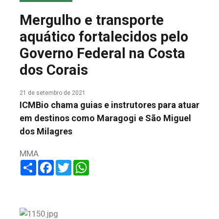
COLUNA DO MEIO
Mergulho e transporte
FALE CONOSCO
aquático fortalecidos pelo
Governo Federal na Costa
dos Corais
21 de setembro de 2021
ICMBio chama guias e instrutores para atuar
em destinos como Maragogi e São Miguel
dos Milagres
MMA
Share
Facebook
Twitter
WhatsApp