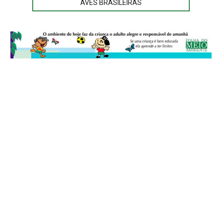
AVES BRASILEIRAS
© 2026
Folha do Meio Ambiente
é uma publicação da Folha do Meio
Ambiente Cultura Viva Editora Ltda
SRTV Sul, Quadra 701 Conjunto D, Bloco A, Sala 717 - CEP 70.340-000 -
Asa Sul - Brasília/DF - Brasil.