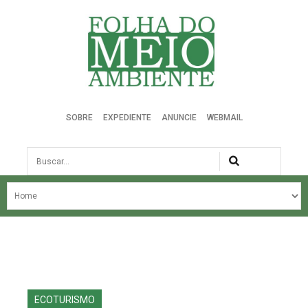
Folha do Meio Ambiente
SOBRE
EXPEDIENTE
ANUNCIE
WEBMAIL
Busca
NOSSA HISTÓRIA
ÚLTIMAS NOTÍCIAS
EDIÇÃO DO MÊS
EDIÇÕES ANTERIORES
ECOTURISMO