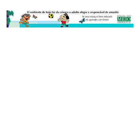
© 2026
Folha do Meio Ambiente
é uma publicação da Folha do Meio
Ambiente Cultura Viva Editora Ltda
SRTV Sul, Quadra 701 Conjunto D, Bloco A, Sala 717 - CEP 70.340-000 -
Asa Sul - Brasília/DF - Brasil.
EXPEDIENTE
ANUNCIE
WEBMAIL