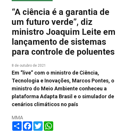
COLUNA DO MEIO
“A ciência é a garantia de
FALE CONOSCO
um futuro verde”, diz
ministro Joaquim Leite em
lançamento de sistemas
para controle de poluentes
8 de outubro de 2021
Em “live” com o ministro de Ciência,
Tecnologia e Inovações, Marcos Pontes, o
ministro do Meio Ambiente conheceu a
plataforma Adapta Brasil e o simulador de
cenários climáticos no país
MMA
Share
Facebook
Twitter
WhatsApp