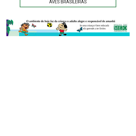
AVES BRASILEIRAS
© 2026
Folha do Meio Ambiente
é uma publicação da Folha do Meio
Ambiente Cultura Viva Editora Ltda
SRTV Sul, Quadra 701 Conjunto D, Bloco A, Sala 717 - CEP 70.340-000 -
Asa Sul - Brasília/DF - Brasil.