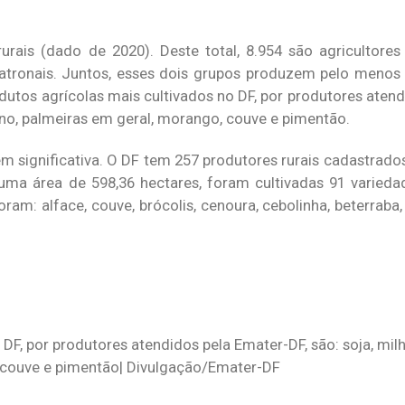
urais (dado de 2020). Deste total, 8.954 são agricultores
patronais. Juntos, esses dois grupos produzem pelo meno
odutos agrícolas mais cultivados no DF, por produtores aten
 feno, palmeiras em geral, morango, couve e pimentão.
 significativa. O DF tem 257 produtores rurais cadastrad
 uma área de 598,36 hectares, foram cultivadas 91 varieda
oram: alface, couve, brócolis, cenoura, cebolinha, beterraba,
F, por produtores atendidos pela Emater-DF, são: soja, milho
, couve e pimentão| Divulgação/Emater-DF