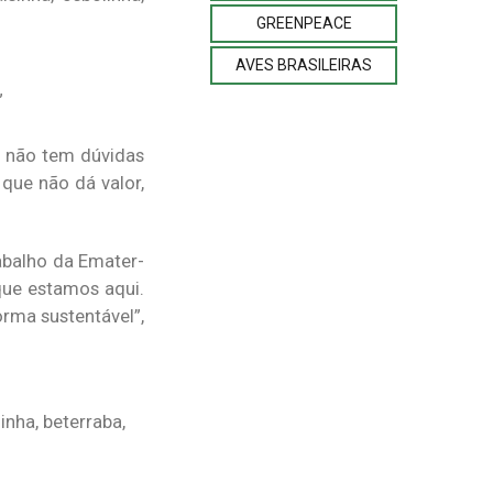
GREENPEACE
AVES BRASILEIRAS
”
le não tem dúvidas
que não dá valor,
abalho da Emater-
 que estamos aqui.
orma sustentável”,
inha, beterraba,