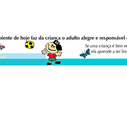
eio Ambiente Cultura Viva Editora
E
0 - Asa Sul - Brasília/DF - Brasil.