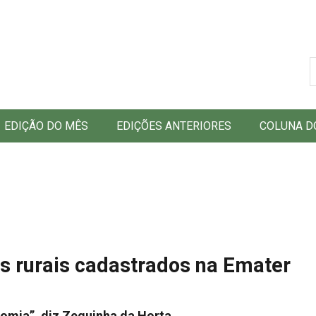
B
EDIÇÃO DO MÊS
EDIÇÕES ANTERIORES
COLUNA D
s rurais cadastrados na Emater
comia”, diz Zequinha da Horta