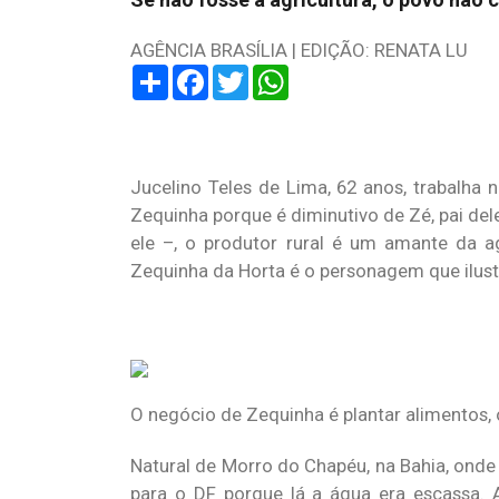
AGÊNCIA BRASÍLIA | EDIÇÃO: RENATA LU
Share
Facebook
Twitter
WhatsApp
Jucelino Teles de Lima, 62 anos, trabalha
Zequinha porque é diminutivo de Zé, pai de
ele –, o produtor rural é um amante da ag
Zequinha da Horta é o personagem que ilustr
O negócio de Zequinha é plantar alimentos, o
Natural de Morro do Chapéu, na Bahia, onde 
para o DF porque lá a água era escassa. Aqu