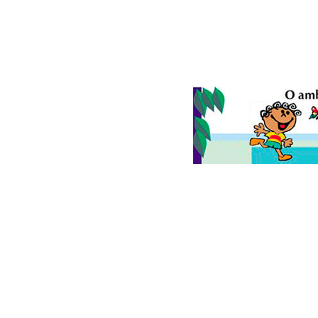
© 2026
Folha do Meio Ambiente
é uma publicação da Folha do M
Ltda
SRTV Sul, Quadra 701 Conjunto D, Bloco A, Sala 717 - CEP 70.340-00