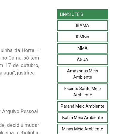
LINKS ÚTEIS
IBAMA
ICMBio
MMA
quinha da Horta –
, no Gama, só tem
ÁGUA
em 17 de outubro,
Amazonas Meio
qui”, justifica.
Ambiente
Espírito Santo Meio
Ambiente
Paraná Meio Ambiente
o: Arquivo Pessoal
Bahia Meio Ambiente
ode, decidiu mudar
Minas Meio Ambiente
lsinha, cebolinha,