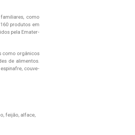
 familiares, como
s 160 produtos em
didos pela Emater-
os como orgânicos
des de alimentos.
 espinafre, couve-
, feijão, alface,