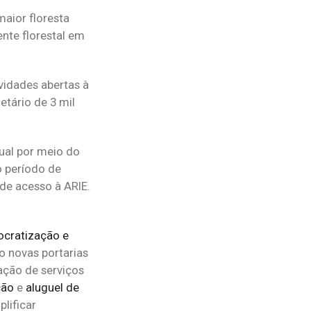
aior floresta
nte florestal em
vidades abertas à
etário de 3 mil
ual por meio do
o período de
 de acesso à ARIE.
ocratização e
o novas portarias
ação de serviços
ção
e
aluguel de
lificar