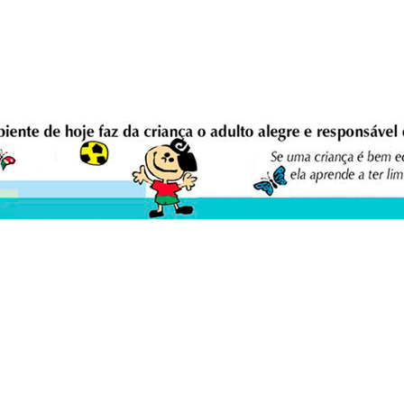
eio Ambiente Cultura Viva Editora
E
0 - Asa Sul - Brasília/DF - Brasil.