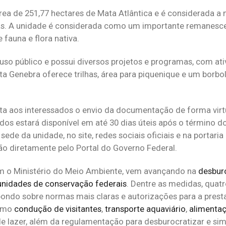
ea de 251,77 hectares de Mata Atlântica e é considerada a m
s. A unidade é considerada como um importante remanesce
fauna e flora nativa.
uso público e possui diversos projetos e programas, com ati
 Genebra oferece trilhas, área para piquenique e um borbol
ta aos interessados o envio da documentação de forma virt
tados estará disponível em até 30 dias úteis após o término d
de da unidade, no site, redes sociais oficiais e na portaria
o diretamente pelo Portal do Governo Federal.
m o Ministério do Meio Ambiente, vem avançando na
desbur
unidades de conservação federais
. Dentre as medidas, quatr
pondo sobre normas mais claras e autorizações para a prest
como
condução de visitantes
,
transporte aquaviário
,
alimenta
de lazer, além da regulamentação para desburocratizar e simp