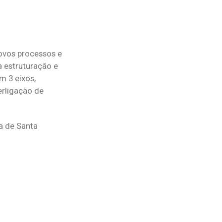
novos processos e
a estruturação e
m 3 eixos,
erligação de
a de Santa