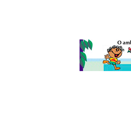
© 2026
Folha do Meio Ambiente
é uma publicação da Folha do M
Ltda
SRTV Sul, Quadra 701 Conjunto D, Bloco A, Sala 717 - CEP 70.340-00