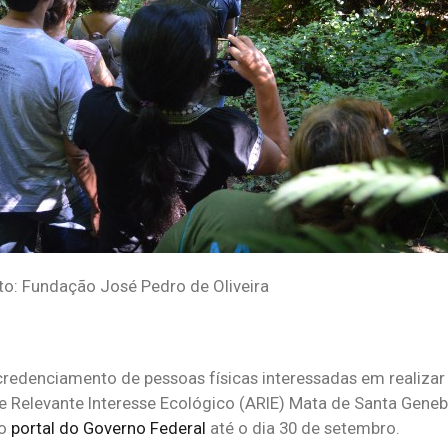
to: Fundação José Pedro de Oliveira
 credenciamento de pessoas físicas interessadas em realizar
e Relevante Interesse Ecológico (ARIE) Mata de Santa Geneb
do
portal do Governo Federal
até o dia 30 de setembro.