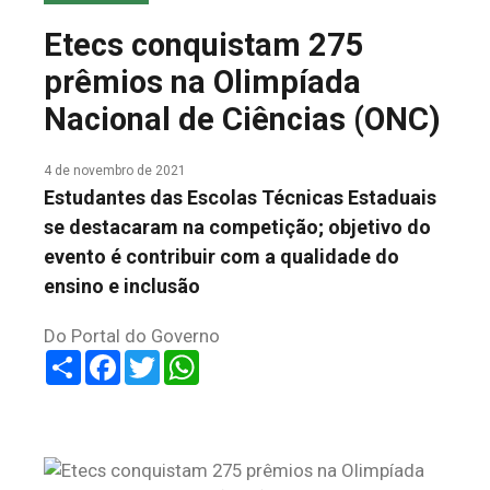
COLUNA DO MEIO
Etecs conquistam 275
FALE CONOSCO
prêmios na Olimpíada
Nacional de Ciências (ONC)
4 de novembro de 2021
Estudantes das Escolas Técnicas Estaduais
se destacaram na competição; objetivo do
evento é contribuir com a qualidade do
ensino e inclusão
Do Portal do Governo
Share
Facebook
Twitter
WhatsApp