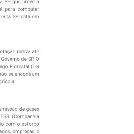
a SP, que prevê a
al para combater
resta SP está em
etação nativa até
 Governo de SP. O
go Florestal (Lei
 não se encontram
rícola.
 emissão de gases
ETESB (Companhia
lo com o esforço
dades, empresas e