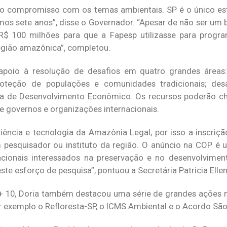
so compromisso com os temas ambientais. SP é o único es
mos sete anos”, disse o Governador. “Apesar de não ser um 
 R$ 100 milhões para que a Fapesp utilizasse para progr
egião amazônica”, completou.
apoio à resolução de desafios em quatro grandes áreas
roteção de populações e comunidades tradicionais; des
a de Desenvolvimento Econômico. Os recursos poderão ch
de governos e organizações internacionais.
ência e tecnologia da Amazônia Legal, por isso a inscrição
 pesquisador ou instituto da região. O anúncio na COP é
rnacionais interessados na preservação e no desenvolvimen
te esforço de pesquisa”, pontuou a Secretária Patricia Ellen
 10, Doria também destacou uma série de grandes ações n
 exemplo o Refloresta-SP, o ICMS Ambiental e o Acordo São