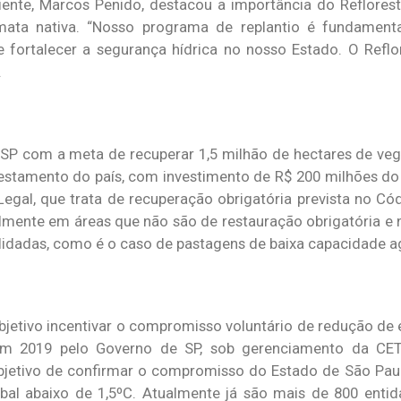
iente, Marcos Penido, destacou a importância do Reflorest
mata nativa. “Nosso programa de replantio é fundament
fortalecer a segurança hídrica no nosso Estado. O Reflo
.
 SP com a meta de recuperar 1,5 milhão de hectares de veg
restamento do país, com investimento de R$ 200 milhões do
l, que trata de recuperação obrigatória prevista no Códi
almente em áreas que não são de restauração obrigatória e
idadas, como é o caso de pastagens de baixa capacidade ag
etivo incentivar o compromisso voluntário de redução de
da em 2019 pelo Governo de SP, sob gerenciamento da C
bjetivo de confirmar o compromisso do Estado de São Pau
bal abaixo de 1,5ºC. Atualmente já são mais de 800 enti