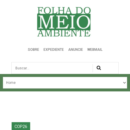
Folha do Meio Ambiente
SOBRE
EXPEDIENTE
ANUNCIE
WEBMAIL
Busca
NOSSA HISTÓRIA
ÚLTIMAS NOTÍCIAS
EDIÇÃO DO MÊS
EDIÇÕES ANTERIORES
COP26