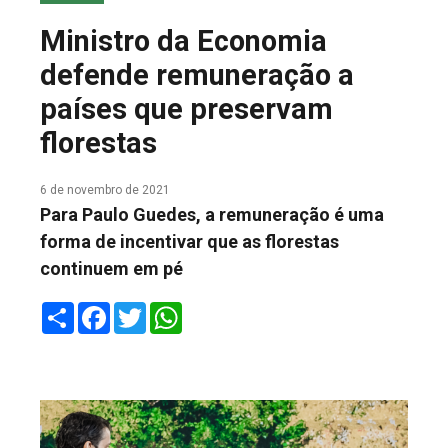
COLUNA DO MEIO
Ministro da Economia
FALE CONOSCO
defende remuneração a
países que preservam
florestas
6 de novembro de 2021
Para Paulo Guedes, a remuneração é uma
forma de incentivar que as florestas
continuem em pé
Share
Facebook
Twitter
WhatsApp