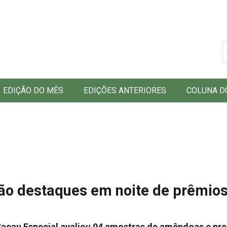
B
EDIÇÃO DO MÊS
EDIÇÕES ANTERIORES
COLUNA D
são destaques em noite de prêmio
Cacau Especial avaliou 94 amostras de amêndoas e pr