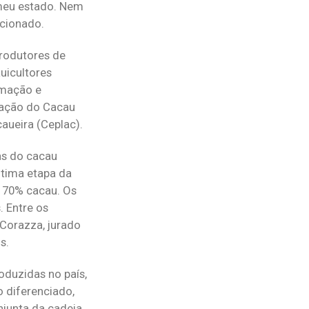
 meu estado. Nem
ocionado.
rodutores de
uicultores
rmação e
ovação do Cacau
aueira (Ceplac).
as do cacau
ltima etapa da
a 70% cacau. Os
. Entre os
 Corazza, jurado
s.
oduzidas no país,
o diferenciado,
njunta da cadeia