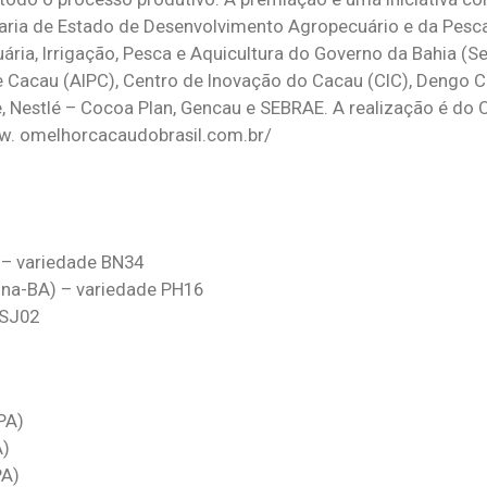
taria de Estado de Desenvolvimento Agropecuário e da Pes
ária, Irrigação, Pesca e Aquicultura do Governo da Bahia (Se
 Cacau (AIPC), Centro de Inovação do Cacau (CIC), Dengo C
 Nestlé – Cocoa Plan, Gencau e SEBRAE. A realização é do 
w. omelhorcacaudobrasil.com.br/
) – variedade BN34
piúna-BA) – variedade PH16
 SJ02
PA)
A)
PA)