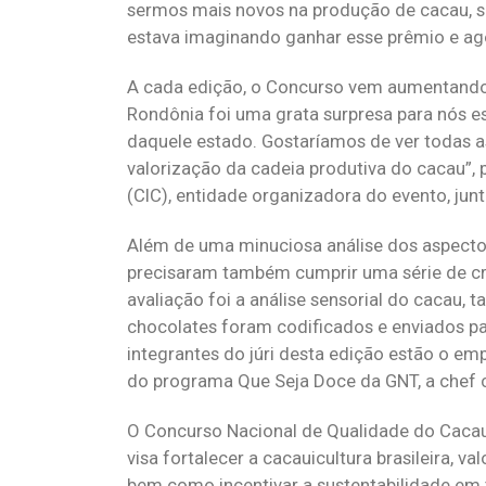
sermos mais novos na produção de cacau, s
estava imaginando ganhar esse prêmio e ago
A cada edição, o Concurso vem aumentando 
Rondônia foi uma grata surpresa para nós e
daquele estado. Gostaríamos de ver todas 
valorização da cadeia produtiva do cacau”, p
(CIC), entidade organizadora do evento, ju
Além de uma minuciosa análise dos aspecto
precisaram também cumprir uma série de crité
avaliação foi a análise sensorial do cacau,
chocolates foram codificados e enviados pa
integrantes do júri desta edição estão o em
do programa Que Seja Doce da GNT, a chef c
O Concurso Nacional de Qualidade do Cacau 
visa fortalecer a cacauicultura brasileira,
bem como incentivar a sustentabilidade em 