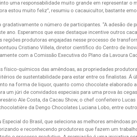
into uma responsabilidade muito grande em representar o
ra estou muito feliz”, resumiu o cacauicultor, bastante em
gradativamente o número de participantes. “A adesão de p
ste ano. Esperamos que esse destaque incentive outros caca
as regiões produtoras engajadas nesse processo de transfo
ontuou Cristiano Villela, diretor científico do Centro de In
ntamente com a Comissão Executiva do Plano da Lavoura Cac
s físico-químicos das amêndoas, as propriedades produtor
rios de sustentabilidade para estar entre os finalistas. Á ú
 tanto na forma de liquor, quanto como chocolate elaborado 
ra um júri de convidados especiais para uma prova às cegas
presário Ale Costa, da Cacau Show, o chef confeiteiro Lucas
hocolatière da Dengo Chocolates Luciana Lobo, entre outro
Especial do Brasil, que seleciona as melhores amêndoas pr
 valorizando e reconhecendo produtores que fazem um trabalh
todo o processo produtivo. A premiação é uma iniciativa co