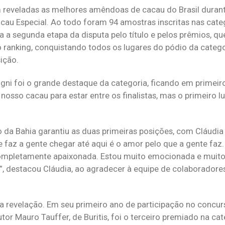
am reveladas as melhores amêndoas de cacau do Brasil dura
cau Especial. Ao todo foram 94 amostras inscritas nas cate
ara a segunda etapa da disputa pelo título e pelos prêmios,
 o ranking, conquistando todos os lugares do pódio da catego
ição.
gni foi o grande destaque da categoria, ficando em primeir
osso cacau para estar entre os finalistas, mas o primeiro l
o da Bahia garantiu as duas primeiras posições, com Cláudia 
e faz a gente chegar até aqui é o amor pelo que a gente faz
completamente apaixonada. Estou muito emocionada e muito 
”, destacou Cláudia, ao agradecer à equipe de colaboradores
uma revelação. Em seu primeiro ano de participação no concur
r Mauro Tauffer, de Buritis, foi o terceiro premiado na cat