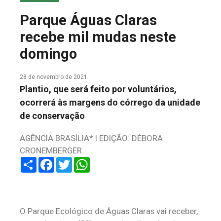
COLUNA DO MEIO
Parque Águas Claras
FALE CONOSCO
recebe mil mudas neste
domingo
28 de novembro de 2021
Plantio, que será feito por voluntários,
ocorrerá às margens do córrego da unidade
de conservação
AGÊNCIA BRASÍLIA* I EDIÇÃO: DÉBORA
CRONEMBERGER
Share
Facebook
Twitter
WhatsApp
O Parque Ecológico de Águas Claras vai receber,