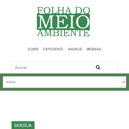
Folha do Meio Ambiente
SOBRE
EXPEDIENTE
ANUNCIE
WEBMAIL
Busca
NOSSA HISTÓRIA
ÚLTIMAS NOTÍCIAS
EDIÇÃO DO MÊS
EDIÇÕES ANTERIORES
BRASÍLIA