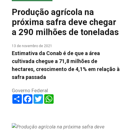
COLUNA DO MEIO
Produção agrícola na
FALE CONOSCO
próxima safra deve chegar
a 290 milhões de toneladas
13 de novembro de 2021
Estimativa da Conab é de que a área
cultivada chegue a 71,8 milhões de
hectares, crescimento de 4,1% em relação à
safra passada
Governo Federal
Share
Facebook
Twitter
WhatsApp