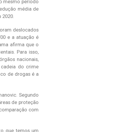
 ao mesmo período
redução média de
 2020.
 foram deslocados
00 e a atuação é
ama afirma que o
ntais. Para isso,
órgãos nacionais,
 cadeia do crime
ico de drogas é a
manovic. Segundo
áreas de proteção
m comparação com
dito que temos um