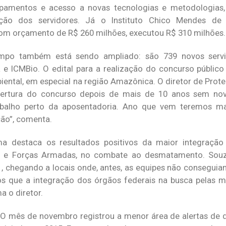
pamentos e acesso a novas tecnologias e metodologias
zação dos servidores. Já o Instituto Chico Mendes de
 com orçamento de R$ 260 milhões, executou R$ 310 milhões.
po também está sendo ampliado: são 739 novos servi
e ICMBio. O edital para a realização do concurso público 
biental, em especial na região Amazônica. O diretor de Prot
rtura do concurso depois de mais de 10 anos sem nov
rabalho perto da aposentadoria. Ano que vem teremos m
ação”, comenta.
a destaca os resultados positivos da maior integração
nal e Forças Armadas, no combate ao desmatamento. Souz
 chegando a locais onde, antes, as equipes não consegui
s que a integração dos órgãos federais na busca pelas m
a o diretor.
s. O mês de novembro registrou a menor área de alertas d