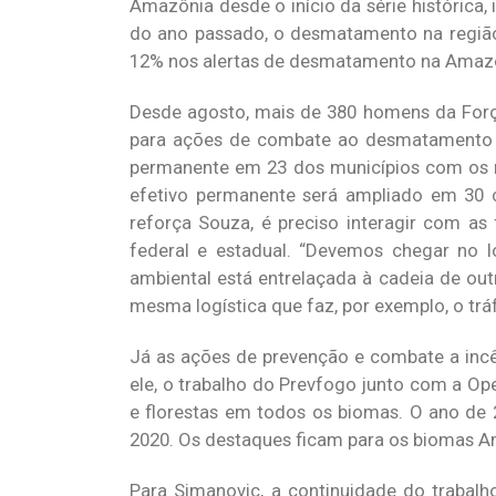
Amazônia desde o início da série históric
do ano passado, o desmatamento na regiã
12% nos alertas de desmatamento na Amazô
Desde agosto, mais de 380 homens da Força
para ações de combate ao desmatamento na
permanente em 23 dos municípios com os m
efetivo permanente será ampliado em 30 c
reforça Souza, é preciso interagir com as 
federal e estadual. “Devemos chegar no l
ambiental está entrelaçada à cadeia de out
mesma logística que faz, por exemplo, o tráf
Já as ações de prevenção e combate a inc
ele, o trabalho do Prevfogo junto com a O
e florestas em todos os biomas. O ano de
2020. Os destaques ficam para os biomas Am
Para Simanovic, a continuidade do trabalh