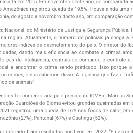
a, iniciada em 2015. Em novembro deste ano, se comparada
o Amazônica registrou queda de 19,5%. Houve ainda uma 
nia, de agosto a novembro deste ano, em comparação com
 Nacional, do Ministério da Justiça e Segurança Pública,
 região. Atualmente, o número de policiais já chega a 7
aiores índices de desmatamento do país. O diretor do Ib
idades, dando mais eficiência ao combate a crimes ambie
forças de inteligência, centrais de comando e controle e 
ocal e encontrar o crime sendo praticado. Isso porque a
ros crimes, e nós sabemos disso. A logística que faz o tráf
ico de animais”.
êndios foi comemorada pelo presidente ICMBio, Marcos Si
peração Guardiões do Bioma evitou grandes queimadas em 
 2021 registrou uma queda de 16% nos focos de calor, e
azônia (27%), Pantanal (67%) e Caatinga (52%).
o integrado trará resultados positivos em 2022. “Eu acre