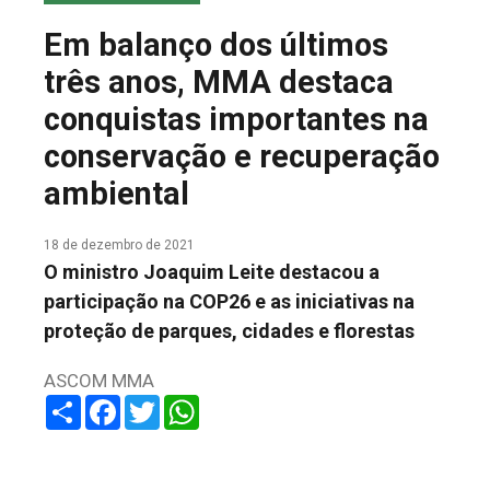
COLUNA DO MEIO
Em balanço dos últimos
FALE CONOSCO
três anos, MMA destaca
conquistas importantes na
conservação e recuperação
ambiental
18 de dezembro de 2021
O ministro Joaquim Leite destacou a
participação na COP26 e as iniciativas na
proteção de parques, cidades e florestas
ASCOM MMA
Share
Facebook
Twitter
WhatsApp