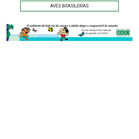
AVES BRASILEIRAS
© 2026
Folha do Meio Ambiente
é uma publicação da Folha do Meio
Ambiente Cultura Viva Editora Ltda
SRTV Sul, Quadra 701 Conjunto D, Bloco A, Sala 717 - CEP 70.340-000 -
Asa Sul - Brasília/DF - Brasil.