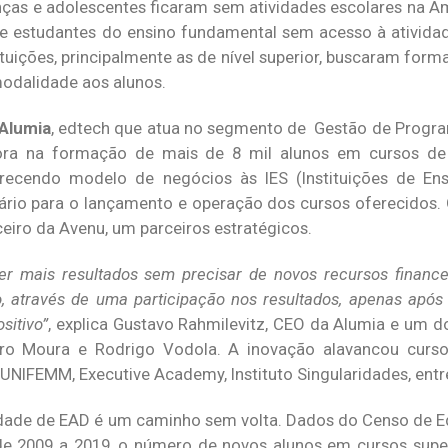
nças e adolescentes ficaram sem atividades escolares na Am
de estudantes do ensino fundamental sem acesso à atividad
tuições, principalmente as de nível superior, buscaram form
modalidade aos alunos.
Alumia
, edtech que atua no segmento de Gestão de Progr
dora na formação de mais de 8 mil alunos em cursos de
erecendo modelo de negócios às IES (Instituições de Ens
ário para o lançamento e operação dos cursos oferecidos. 
eiro da Avenu, um parceiros estratégicos.
zer mais resultados sem precisar de novos recursos financ
 através de uma participação nos resultados, apenas apó
sitivo”
, explica Gustavo Rahmilevitz, CEO da Alumia e um d
ro Moura e Rodrigo Vodola. A inovação alavancou cursos
UNIFEMM, Executive Academy, Instituto Singularidades, entr
dade de EAD é um caminho sem volta. Dados do Censo de E
e 2009 a 2019, o número de novos alunos em cursos super