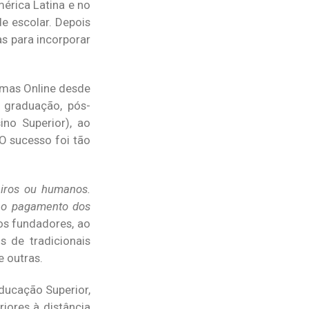
érica Latina e no
e escolar. Depois
as para incorporar
amas Online desde
 graduação, pós-
ino Superior), ao
O sucesso foi tão
eiros ou humanos.
s o pagamento dos
os fundadores, ao
 de tradicionais
e outras.
ducação Superior,
iores à distância