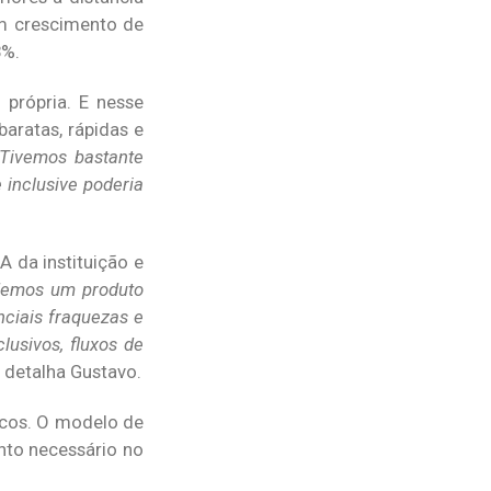
um crescimento de
8%.
própria. E nesse
aratas, rápidas e
Tivemos bastante
 inclusive poderia
 da instituição e
demos um produto
nciais fraquezas e
usivos, fluxos de
, detalha Gustavo.
gicos. O modelo de
nto necessário no