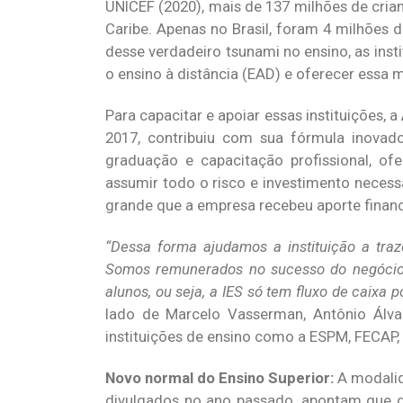
UNICEF (2020), mais de 137 milhões de cria
Caribe. Apenas no Brasil, foram 4 milhões 
desse verdadeiro tsunami no ensino, as insti
o ensino à distância (EAD) e oferecer essa 
Para capacitar e apoiar essas instituições, a
2017, contribuiu com sua fórmula inova
graduação e capacitação profissional, of
assumir todo o risco e investimento necess
grande que a empresa recebeu aporte financ
“Dessa forma ajudamos a instituição a tra
Somos remunerados no sucesso do negócio,
alunos, ou seja, a IES só tem fluxo de caixa po
lado de Marcelo Vasserman, Antônio Álva
instituições de ensino como a ESPM, FECAP, 
Novo normal do Ensino Superior:
A modali
divulgados no ano passado, apontam que d