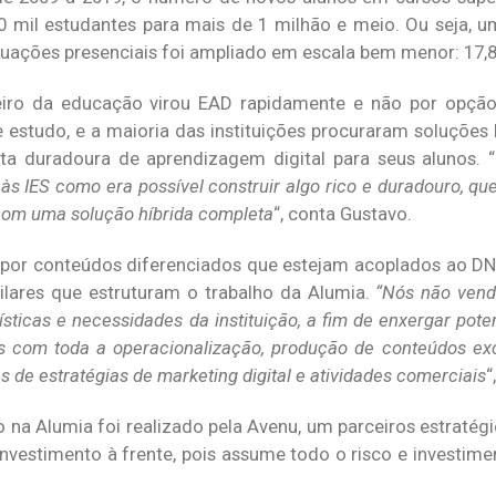
0 mil estudantes para mais de 1 milhão e meio. Ou seja, 
duações presenciais foi ampliado em escala bem menor: 17,
iro da educação virou EAD rapidamente e não por opção 
 estudo, e a maioria das instituições procuraram soluções b
a duradoura de aprendizagem digital para seus alunos. “
s IES como era possível construir algo rico e duradouro, que
 com uma solução híbrida completa
“, conta Gustavo.
opor conteúdos diferenciados que estejam acoplados ao DNA
pilares que estruturam o trabalho da Alumia.
“Nós não ven
sticas e necessidades da instituição, a fim de enxergar pote
 com toda a operacionalização, produção de conteúdos excl
 de estratégias de marketing digital e atividades comerciais
“
o na Alumia foi realizado pela Avenu, um parceiros estraté
investimento à frente, pois assume todo o risco e investime