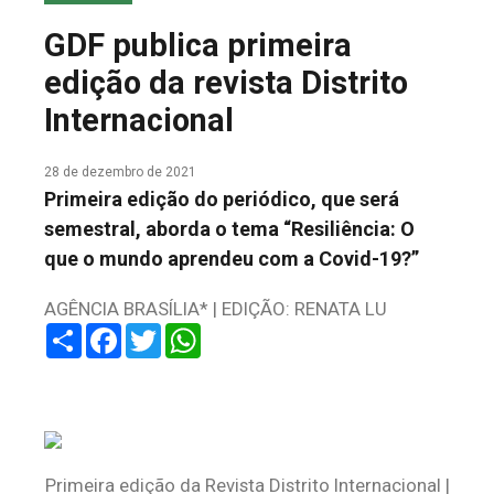
COLUNA DO MEIO
GDF publica primeira
FALE CONOSCO
edição da revista Distrito
Internacional
28 de dezembro de 2021
Primeira edição do periódico, que será
semestral, aborda o tema “Resiliência: O
que o mundo aprendeu com a Covid-19?”
AGÊNCIA BRASÍLIA* | EDIÇÃO: RENATA LU
Share
Facebook
Twitter
WhatsApp
Primeira edição da Revista Distrito Internacional |