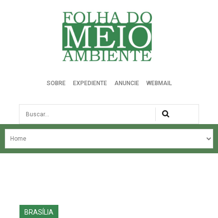
Folha do Meio Ambiente
SOBRE
EXPEDIENTE
ANUNCIE
WEBMAIL
Busca
NOSSA HISTÓRIA
ÚLTIMAS NOTÍCIAS
EDIÇÃO DO MÊS
EDIÇÕES ANTERIORES
BRASÍLIA