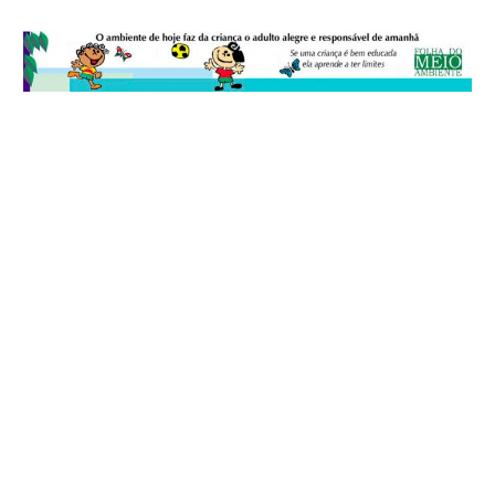
© 2026
Folha do Meio Ambiente
é uma publicação da Folha do Meio
Ambiente Cultura Viva Editora Ltda
SRTV Sul, Quadra 701 Conjunto D, Bloco A, Sala 717 - CEP 70.340-000 -
Asa Sul - Brasília/DF - Brasil.
EXPEDIENTE
ANUNCIE
WEBMAIL