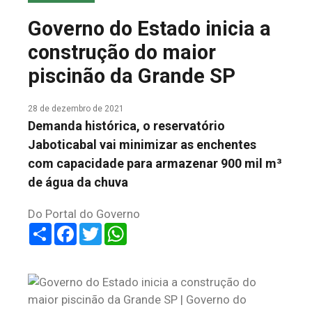
COLUNA DO MEIO
Governo do Estado inicia a
FALE CONOSCO
construção do maior
piscinão da Grande SP
28 de dezembro de 2021
Demanda histórica, o reservatório
Jaboticabal vai minimizar as enchentes
com capacidade para armazenar 900 mil m³
de água da chuva
Do Portal do Governo
Share
Facebook
Twitter
WhatsApp