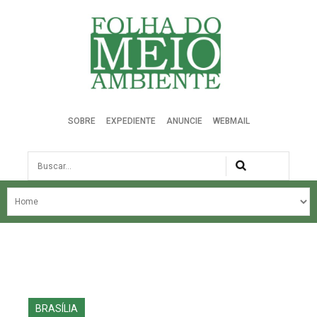
Folha do Meio Ambiente
SOBRE
EXPEDIENTE
ANUNCIE
WEBMAIL
Busca
NOSSA HISTÓRIA
ÚLTIMAS NOTÍCIAS
EDIÇÃO DO MÊS
EDIÇÕES ANTERIORES
BRASÍLIA