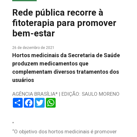
COLUNA DO MEIO
Rede pública recorre à
FALE CONOSCO
fitoterapia para promover
bem-estar
26 de dezembro de 2021
Hortos medicinais da Secretaria de Saúde
produzem medicamentos que
complementam diversos tratamentos dos
usuários
AGÊNCIA BRASÍLIA* | EDIÇÃO: SAULO MORENO
Share
Facebook
Twitter
WhatsApp
“O objetivo dos hortos medicinais é promover