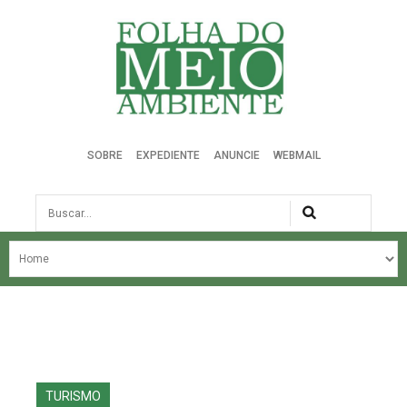
Folha do Meio Ambiente
SOBRE
EXPEDIENTE
ANUNCIE
WEBMAIL
Busca
NOSSA HISTÓRIA
ÚLTIMAS NOTÍCIAS
EDIÇÃO DO MÊS
EDIÇÕES ANTERIORES
TURISMO