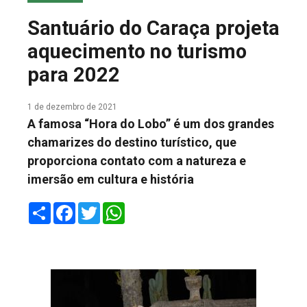
COLUNA DO MEIO
Santuário do Caraça projeta
FALE CONOSCO
aquecimento no turismo
para 2022
1 de dezembro de 2021
A famosa “Hora do Lobo” é um dos grandes
chamarizes do destino turístico, que
proporciona contato com a natureza e
imersão em cultura e história
Share
Facebook
Twitter
WhatsApp