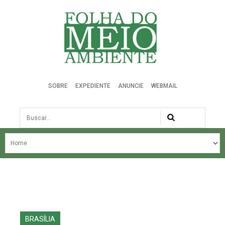
Folha do Meio Ambiente
SOBRE
EXPEDIENTE
ANUNCIE
WEBMAIL
Busca
NOSSA HISTÓRIA
ÚLTIMAS NOTÍCIAS
EDIÇÃO DO MÊS
EDIÇÕES ANTERIORES
BRASÍLIA