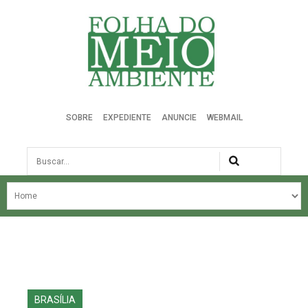
Folha do Meio Ambiente
SOBRE
EXPEDIENTE
ANUNCIE
WEBMAIL
Busca
NOSSA HISTÓRIA
ÚLTIMAS NOTÍCIAS
EDIÇÃO DO MÊS
EDIÇÕES ANTERIORES
BRASÍLIA