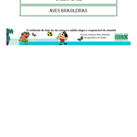
AVES BRASILEIRAS
© 2026
Folha do Meio Ambiente
é uma publicação da Folha do Meio
Ambiente Cultura Viva Editora Ltda
SRTV Sul, Quadra 701 Conjunto D, Bloco A, Sala 717 - CEP 70.340-000 -