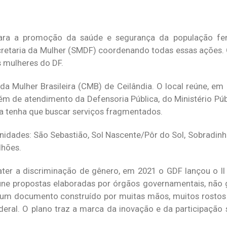
e para a promoção da saúde e segurança da população f
cretaria da Mulher (SMDF) coordenando todas essas ações. 
s mulheres do DF.
da Mulher Brasileira (CMB) de Ceilândia. O local reúne, em
lém de atendimento da Defensoria Pública, do Ministério Púb
cia tenha que buscar serviços fragmentados.
nidades: São Sebastião, Sol Nascente/Pôr do Sol, Sobradinho
lhões.
ter a discriminação de gênero, em 2021 o GDF lançou o II P
úne propostas elaboradas por órgãos governamentais, não
“É um documento construído por muitas mãos, muitos rostos
deral. O plano traz a marca da inovação e da participação s