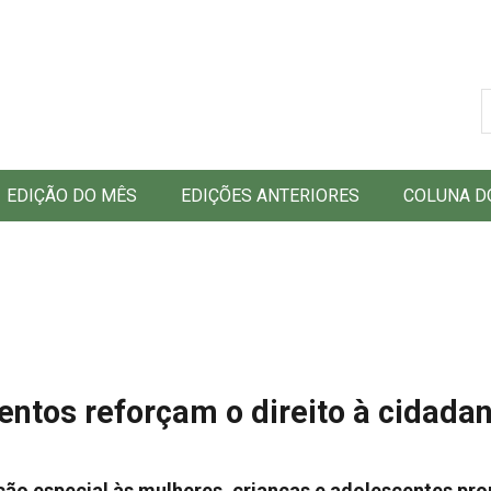
B
EDIÇÃO DO MÊS
EDIÇÕES ANTERIORES
COLUNA D
ntos reforçam o direito à cidadan
nção especial às mulheres, crianças e adolescentes p