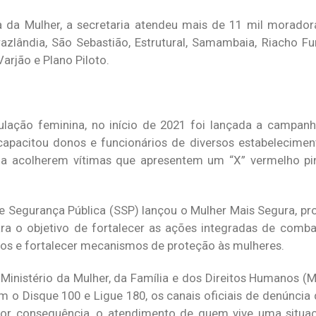
 da Mulher, a secretaria atendeu mais de 11 mil morador
Brazlândia, São Sebastião, Estrutural, Samambaia, Riacho F
Varjão e Plano Piloto.
ulação feminina, no início de 2021 foi lançada a campan
 capacitou donos e funcionários de diversos estabelecimen
 a acolherem vítimas que apresentem um “X” vermelho p
de Segurança Pública (SSP) lançou o Mulher Mais Segura, p
ra o objetivo de fortalecer as ações integradas de comb
los e fortalecer mecanismos de proteção às mulheres.
inistério da Mulher, da Família e dos Direitos Humanos (M
com o Disque 100 e Ligue 180, os canais oficiais de denúnci
por consequência, o atendimento de quem vive uma situaç