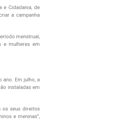
a e Cidadania, de
criar a campanha
eríodo menstrual,
es e mulheres em
 ano. Em julho, a
rão instaladas em
 os seus direitos
ninos e meninas”,