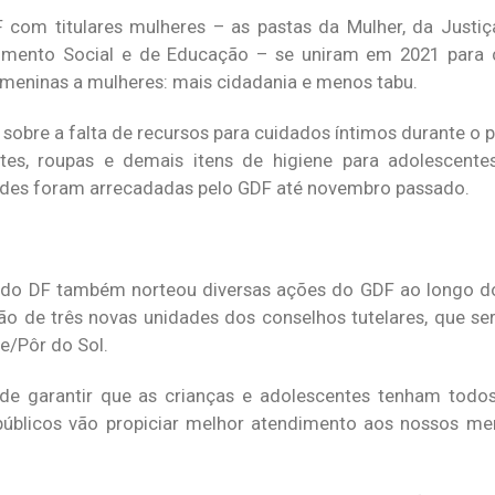
F com titulares mulheres – as pastas da Mulher, da Justiç
vimento Social e de Educação – se uniram em 2021 para 
meninas a mulheres: mais cidadania e menos tabu.
sobre a falta de recursos para cuidados íntimos durante o p
tes, roupas e demais itens de higiene para adolescent
idades foram arrecadadas pelo GDF até novembro passado.
 do DF também norteou diversas ações do GDF ao longo do
ção de três novas unidades dos conselhos tutelares, que se
te/Pôr do Sol.
de garantir que as crianças e adolescentes tenham todos
públicos vão propiciar melhor atendimento aos nossos me