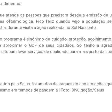
tendimentos.
rque atende as pessoas que precisam desde a emissão de
a oftalmológica. Fico feliz quando vejo a população s
cha, durante visita à ação realizada no Sol Nascente.
, o programa é sinônimo de cuidado, proteção, acolhimento
e aproximar o GDF de seus cidadãos. Só tenho a agra
e topam levar serviços de qualidade para mais perto das pe
gerido pela Sejus, foi um dos destaques do ano em ações q
mesmo em tempos de pandemia | Foto: Divulgação/Sejus