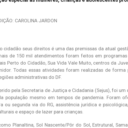
EDIÇÃO: CAROLINA JARDON
 ao cidadão seus direitos é uma das premissas da atual ges
, mais de 150 mil atendimentos foram feitos em programa
ais Perto do Cidadão, Sua Vida Vale Muito, centros da Juv
midor. Todas essas atividades foram realizadas de forma 
egiões administrativas do DF.
rido pela Secretaria de Justiça e Cidadania (Sejus), foi um
da população mesmo em tempos de pandemia. Foram ofer
a ou segunda via do RG, assistência jurídica e psicológica,
turais e espaço de lazer para crianças.
mo Planaltina, Sol Nascente/Pôr do Sol, Estrutural, Sam