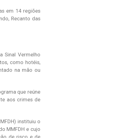
as em 14 regiões
undo, Recanto das
ha Sinal Vermelho
tos, como hotéis,
intado na mão ou
rograma que reúne
ate aos crimes de
MFDH) instituiu o
a do MMFDH e cujo
ão de risco e de