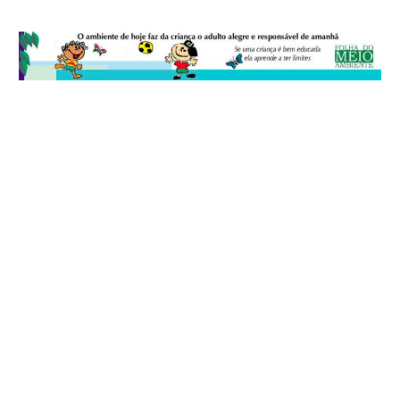
© 2026
Folha do Meio Ambiente
é uma publicação da Folha do Meio
Ambiente Cultura Viva Editora Ltda
SRTV Sul, Quadra 701 Conjunto D, Bloco A, Sala 717 - CEP 70.340-000 -
Asa Sul - Brasília/DF - Brasil.