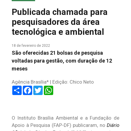
COLUNA DO MEIO
Publicada chamada para
FALE CONOSCO
pesquisadores da área
tecnológica e ambiental
18 de fevereiro de 2022
São oferecidas 21 bolsas de pesquisa
voltadas para gestão, com duração de 12
meses
Agência Brasília* | Edição: Chico Neto
Share
Facebook
Twitter
WhatsApp
O Instituto Brasília Ambiental e a Fundação de
Apoio à Pesquisa (FAP-DF) publicaram, no
Diário