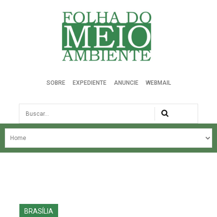
Folha do Meio Ambiente
SOBRE
EXPEDIENTE
ANUNCIE
WEBMAIL
Busca
NOSSA HISTÓRIA
ÚLTIMAS NOTÍCIAS
EDIÇÃO DO MÊS
EDIÇÕES ANTERIORES
BRASÍLIA