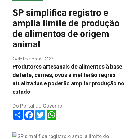
COLUNA DO MEIO
SP simplifica registro e
FALE CONOSCO
amplia limite de produção
de alimentos de origem
animal
24 de fevereiro de 2022
Produtores artesanais de alimentos à base
de leite, carnes, ovos e mel terão regras
atualizadas e poderão ampliar produção no
estado
Do Portal do Governo
Share
Facebook
Twitter
WhatsApp