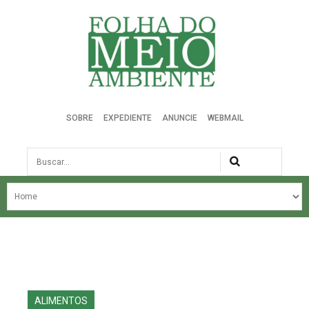
Folha do Meio Ambiente
SOBRE
EXPEDIENTE
ANUNCIE
WEBMAIL
Busca
NOSSA HISTÓRIA
ÚLTIMAS NOTÍCIAS
EDIÇÃO DO MÊS
EDIÇÕES ANTERIORES
ALIMENTOS