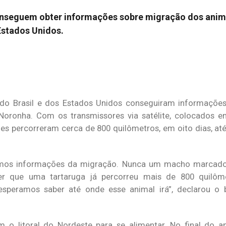
conseguem obter informações sobre migração dos anim
 Estados Unidos.
 do Brasil e dos Estados Unidos conseguiram informações
oronha. Com os transmissores via satélite, colocados e
 Eles percorreram cerca de 800 quilômetros, em oito dias, a
amos informações da migração. Nunca um macho marcad
r que uma tartaruga já percorreu mais de 800 quilôm
esperamos saber até onde esse animal irá”, declarou o
 litoral do Nordeste para se alimentar. No final do an