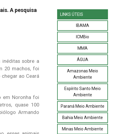
ais. A pesquisa
LINKS ÚTEIS
IBAMA
ICMBio
MMA
ÁGUA
 inéditas sobre a
m 20 machos, foi
Amazonas Meio
té chegar ao Ceará
Ambiente
Espírito Santo Meio
Ambiente
o em Noronha foi
etros, quase 100
Paraná Meio Ambiente
 biólogo Armando
Bahia Meio Ambiente
Minas Meio Ambiente
o, esses animais