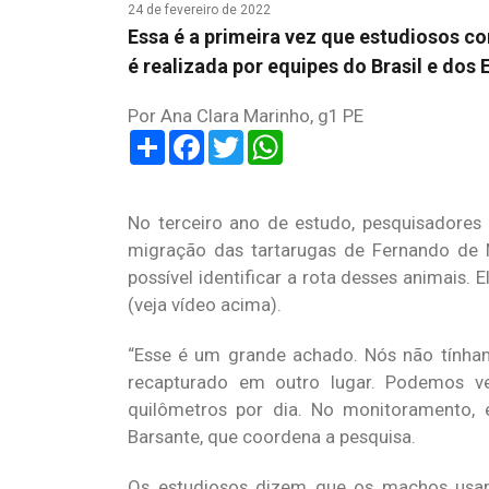
24 de fevereiro de 2022
Essa é a primeira vez que estudiosos 
é realizada por equipes do Brasil e dos
Por Ana Clara Marinho, g1 PE
Share
Facebook
Twitter
WhatsApp
No terceiro ano de estudo, pesquisadores
migração das tartarugas de Fernando de N
possível identificar a rota desses animais.
(veja vídeo acima).
“Esse é um grande achado. Nós não tính
recapturado em outro lugar. Podemos ve
quilômetros por dia. No monitoramento, 
Barsante, que coordena a pesquisa.
Os estudiosos dizem que os machos usam o