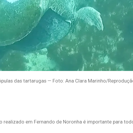
ópulas das tartarugas — Foto: Ana Clara Marinho/Reproduçã
o realizado em Fernando de Noronha é importante para tod