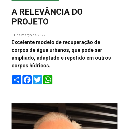
COLUNA DO MEIO
A RELEVÂNCIA DO
FALE CONOSCO
PROJETO
31 de março de 2022
Excelente modelo de recuperação de
corpos de água urbanos, que pode ser
ampliado, adaptado e repetido em outros
corpos hídricos.
Share
Facebook
Twitter
WhatsApp