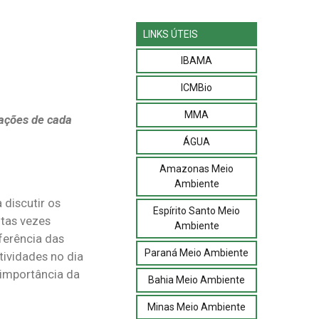
LINKS ÚTEIS
IBAMA
ICMBio
MMA
rações de cada
ÁGUA
Amazonas Meio
Ambiente
discutir os
Espírito Santo Meio
ntas vezes
Ambiente
ferência das
Paraná Meio Ambiente
ividades no dia
 importância da
Bahia Meio Ambiente
Minas Meio Ambiente