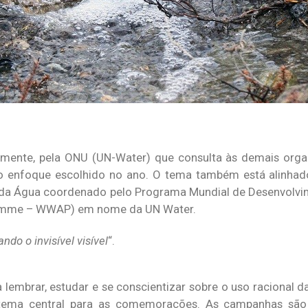
ualmente, pela ONU (UN-Water) que consulta às demais or
o enfoque escolhido no ano. O tema também está alinha
o da Água coordenado pelo Programa Mundial de Desenvolv
amme – WWAP) em nome da UN Water.
do o invisível visível
“.
embrar, estudar e se conscientizar sobre o uso racional da
tema central para as comemorações. As campanhas são 