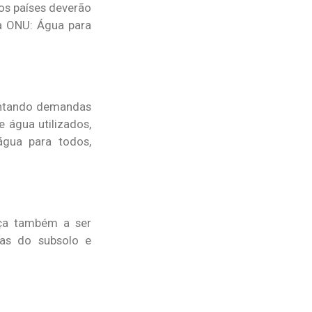
os países deverão
da ONU: Água para
rentando demandas
e água utilizados,
água para todos,
eça também a ser
uas do subsolo e