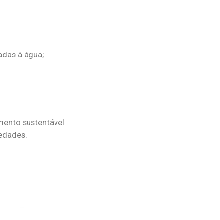
adas à água;
imento sustentável
edades.