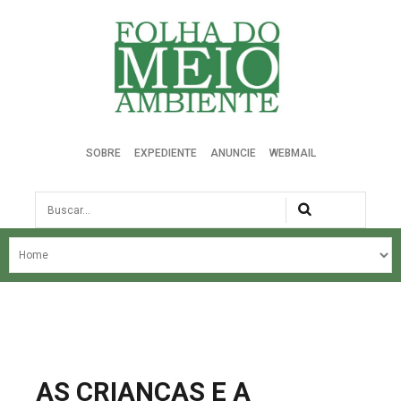
Folha do Meio Ambiente
SOBRE
EXPEDIENTE
ANUNCIE
WEBMAIL
Busca
NOSSA HISTÓRIA
ÚLTIMAS NOTÍCIAS
EDIÇÃO DO MÊS
EDIÇÕES ANTERIORES
AS CRIANÇAS E A