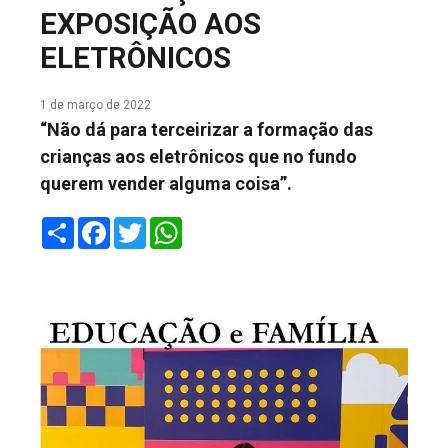
EXPOSIÇÃO AOS
COLUNA DO MEIO
ELETRÔNICOS
FALE CONOSCO
1 de março de 2022
“Não dá para terceirizar a formação das
crianças aos eletrônicos que no fundo
querem vender alguma coisa”.
Share
Facebook
Twitter
WhatsApp