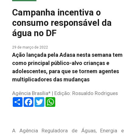
COLUNA DO MEIO
Campanha incentiva o
FALE CONOSCO
consumo responsável da
água no DF
29 de março de 2022
Ação lançada pela Adasa nesta semana tem
como principal público-alvo crianças e
adolescentes, para que se tornem agentes
multiplicadores das mudanças
Agência Brasília* | Edição: Rosualdo Rodrigues
Share
Facebook
Twitter
WhatsApp
A Agência Reguladora de Águas, Energia e