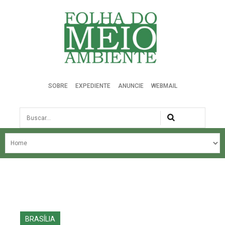
Folha do Meio Ambiente
SOBRE
EXPEDIENTE
ANUNCIE
WEBMAIL
Busca
NOSSA HISTÓRIA
ÚLTIMAS NOTÍCIAS
EDIÇÃO DO MÊS
EDIÇÕES ANTERIORES
BRASÍLIA