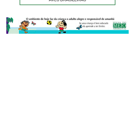
© 2026
Folha do Meio Ambiente
é uma publicação da Folha do Meio
Ambiente Cultura Viva Editora Ltda
SRTV Sul, Quadra 701 Conjunto D, Bloco A, Sala 717 - CEP 70.340-000 -
Asa Sul - Brasília/DF - Brasil.