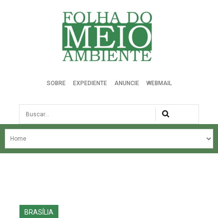
Folha do Meio Ambiente
SOBRE
EXPEDIENTE
ANUNCIE
WEBMAIL
Busca
NOSSA HISTÓRIA
ÚLTIMAS NOTÍCIAS
EDIÇÃO DO MÊS
EDIÇÕES ANTERIORES
BRASÍLIA