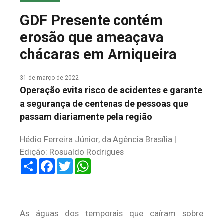
COLUNA DO MEIO
GDF Presente contém
FALE CONOSCO
erosão que ameaçava
chácaras em Arniqueira
31 de março de 2022
Operação evita risco de acidentes e garante
a segurança de centenas de pessoas que
passam diariamente pela região
Hédio Ferreira Júnior, da Agência Brasília |
Edição: Rosualdo Rodrigues
Share
Facebook
Twitter
WhatsApp
As águas dos temporais que caíram sobre