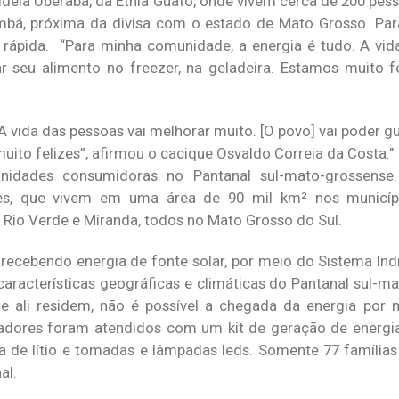
deia Uberaba, da Etnia Guató, onde vivem cerca de 200 pess
umbá, próxima da divisa com o estado de Mato Grosso. Para
 rápida. “Para minha comunidade, a energia é tudo. A vid
r seu alimento no freezer, na geladeira. Estamos muito fe
A vida das pessoas vai melhorar muito. [O povo] vai poder g
muito felizes”, afirmou o cacique Osvaldo Correia da Costa.
nidades consumidoras no Pantanal sul-mato-grossense
tes, que vivem em uma área de 90 mil km² nos municíp
 Rio Verde e Miranda, todos no Mato Grosso do Sul.
á recebendo energia de fonte solar, por meio do Sistema Ind
 características geográficas e climáticas do Pantanal sul-
ue ali residem, não é possível a chegada da energia por
radores foram atendidos com um kit de geração de energi
ia de lítio e tomadas e lâmpadas leds. Somente 77 família
al.