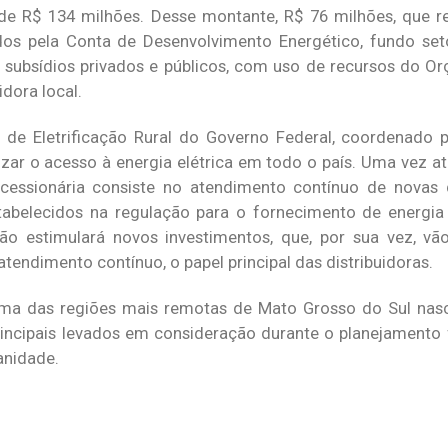
 de R$ 134 milhões. Desse montante, R$ 76 milhões, que 
ados pela Conta de Desenvolvimento Energético, fundo seto
e subsídios privados e públicos, com uso de recursos do O
idora local.
de Eletrificação Rural do Governo Federal, coordenado p
zar o acesso à energia elétrica em todo o país. Uma vez a
oncessionária consiste no atendimento contínuo de nova
abelecidos na regulação para o fornecimento de energia 
gião estimulará novos investimentos, que, por sua vez, 
tendimento contínuo, o papel principal das distribuidoras.
ra uma das regiões mais remotas de Mato Grosso do Sul na
incipais levados em consideração durante o planejamento 
anidade.