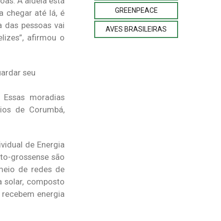
oas. A aldeia está
GREENPEACE
 chegar até lá, é
a das pessoas vai
AVES BRASILEIRAS
lizes”, afirmou o
uardar seu
. Essas moradias
ios de Corumbá,
ividual de Energia
mato-grossense são
 meio de redes de
a solar, composto
s recebem energia