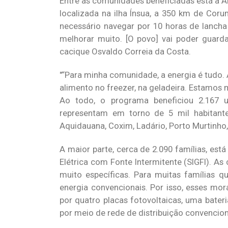
Entre as comunidades beneficiadas está a Al
localizada na ilha Ínsua, a 350 km de Cor
necessário navegar por 10 horas de lancha
melhorar muito. [O povo] vai poder guarda
cacique Osvaldo Correia da Costa.
“Para minha comunidade, a energia é tudo. 
alimento no freezer, na geladeira. Estamos 
Ao todo, o programa beneficiou 2.167 u
representam em torno de 5 mil habitan
Aquidauana, Coxim, Ladário, Porto Murtinho,
A maior parte, cerca de 2.090 famílias, est
Elétrica com Fonte Intermitente (SIGFI). As
muito específicas. Para muitas famílias q
energia convencionais. Por isso, esses mo
por quatro placas fotovoltaicas, uma bater
por meio de rede de distribuição convencion