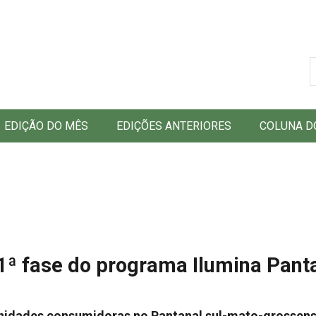
B
EDIÇÃO DO MÊS
EDIÇÕES ANTERIORES
COLUNA D
1ª fase do programa Ilumina Pant
unidades consumidoras no Pantanal sul-mato-grossens